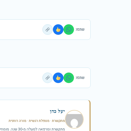
שתפו:
שתפו:
יעל כהן
מתקשרת · מטפלת רגשית · מורה רוחנית
מתקשרת ומרפאה למעלה מ-30 שנה. מומחית בריפוי רגשי, תיקשור נשמתי, רייקי, קינסיולוגיה ופרחי באך.