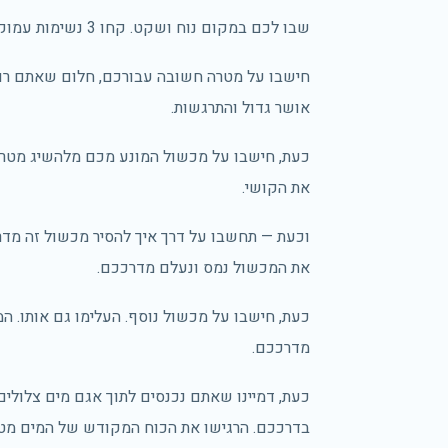
שבו לכם במקום נוח ושקט. קחו 3 נשימות עמוקות.
חישבו על מטרה חשובה עבורכם, חלום שאתם ר
אושר גדול והתרגשות.
כעת, חישבו על מכשול המונע מכם מלהשיג מטרה ז
את הקושי.
וכעת — תחשבו על דרך איך להסיר מכשול זה מדרככם
את המכשול נמס ונעלם מדרככם.
כעת, חישבו על מכשול נוסף. העלימו גם אותו. ה
מדרככם.
כעת, דמיינו שאתם נכנסים לתוך אגם מים צלולי
בדרככם. הרגישו את הכוח המקודש של המים מט