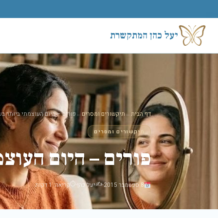
לג לתוכן
יעל כהן המתקשרת
דף הבית
←
תיקשורים ומסרים
←
פורים – היום העוצמתי ביותר בש
תיקשורים ומסרים
פורים – היום העוצמ
⏱
✍️
8 ספטמבר 2015
יעל כהן
קריאה: 1 דקות