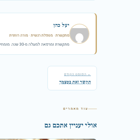
יעל כהן
מתקשרת · מטפלת רגשית · מורה רוחנית
מתקשרת ומרפאה למעלה מ-30 שנה. מומחית בריפוי רגשי, תיקשור נשמתי, רייקי, קינסיולוגיה ופרחי באך.
← הפוסט הקודם
תקשר זאת בעצמך
עוד מאמרים
אולי יעניין אתכם גם