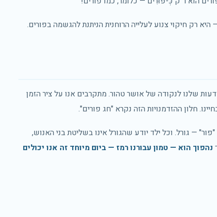
 הוא ר"ק כְּ-פּוּרִים — כלומר, כמו פורים!
היא רק חיקוי צנוע לעלייה הרוחנית הניתנת להגשמה בפורים.
עות שלנו לנקודה של אושר טהור. מתקרבים אנו על ציר הזמן
ינו. חלון ההזדמנויות הזה נקרא "חג פורים".
ור" — גורל. וכל ילד יודע שהגורל אינו בשליטת בני האנוש,
ך
נהפוך הוא — טמון עבורנו רמז — ביום מיוחד זה אנו יכולים