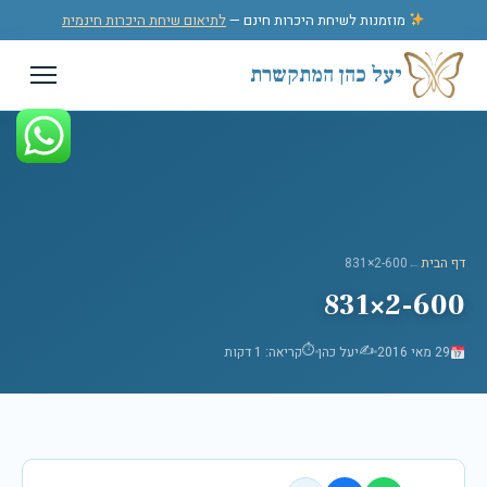
לג לתוכן
מוזמנות לשיחת היכרות חינם —
לתיאום שיחת היכרות חינמית
יעל כהן המתקשרת
דף הבית
←
2-600×831
2-600×831
⏱
✍️
29 מאי 2016
יעל כהן
קריאה: 1 דקות