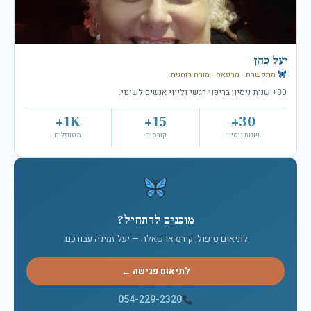
יעל כהן
מתקשרת · מרפאה · מורה רוחנית
30+ שנות ניסיון בריפוי רגשי וליווי אנשים לשינוי.
1K+
15+
30+
שנות ניסיון
קורסים
מטופלים
מוכנים להתחיל?
לתיאום טיפול, קורס או שאלה — יעל זמינה עבורכם.
לתיאום פגישה ←
054-229-2320