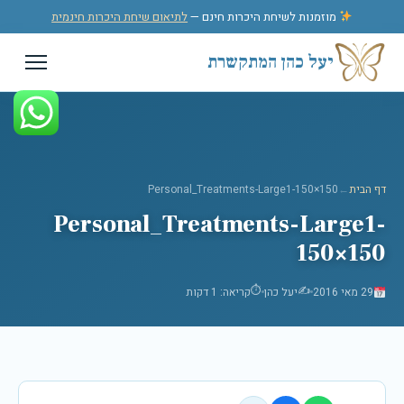
לג לתוכן
מוזמנות לשיחת היכרות חינם —
לתיאום שיחת היכרות חינמית
יעל כהן המתקשרת
דף הבית
←
Personal_Treatments-Large1-150×150
Personal_Treatments-Large1-
150×150
⏱
✍️
29 מאי 2016
יעל כהן
קריאה: 1 דקות