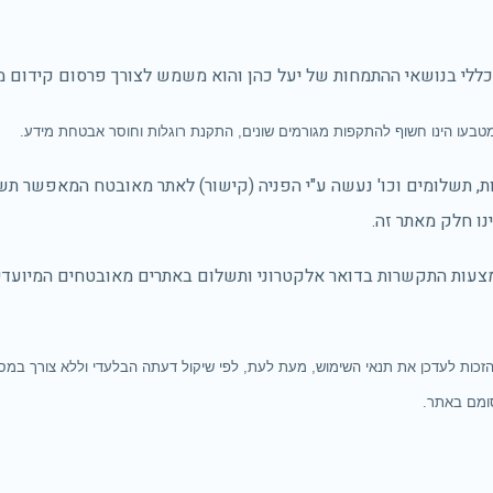
כללי בנושאי ההתמחות של יעל כהן והוא משמש לצורך פרסום קידום מכ
מטבעו הינו חשוף להתקפות מגורמים שונים, התקנת רוגלות וחוסר אבטחת מידע.
ת, תשלומים וכו' נעשה ע"י הפניה (קישור) לאתר מאובטח המאפשר תש
מצעות התקשרות בדואר אלקטרוני ותשלום באתרים מאובטחים המיועדי
זכות לעדכן את תנאי השימוש, מעת לעת, לפי שיקול דעתה הבלעדי וללא צורך במ
סומם באתר.