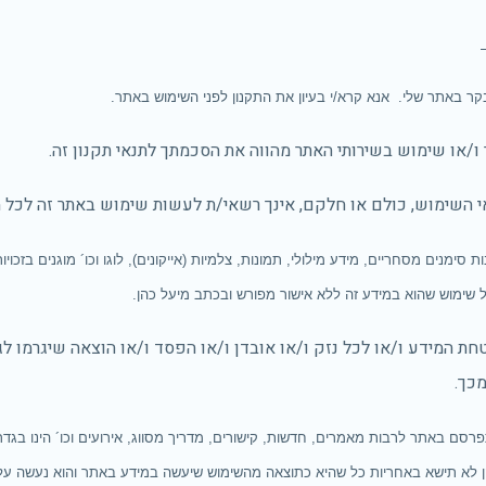
ר באתר שלי. אנא קרא/י בעיון את התקנון לפני השימוש באתר.
 ו/או שימוש בשירותי האתר מהווה את הסכמתך לתנאי תקנון זה.
י השימוש, כולם או חלקם, אינך רשאי/ת לעשות שימוש באתר זה לכל 
ימנים מסחריים, מידע מילולי, תמונות, צלמיות (אייקונים), לוגו וכו´ מוגנים בזכויות 
 שימוש שהוא במידע זה ללא אישור מפורש ובכתב מיעל כהן.
ת המידע ו/או לכל נזק ו/או אובדן ו/או הפסד ו/או הוצאה שיגרמו לג
כך.
סם באתר לרבות מאמרים, חדשות, קישורים, מדריך מסווג, אירועים וכו´ הינו בגדר 
ן לא תישא באחריות כל שהיא כתוצאה מהשימוש שיעשה במידע באתר והוא נעשה על