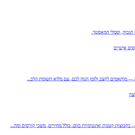
ות — מותאמים לקצב ולזמן הנוח לכם, עם מלוא תשומת הלב...
— בקבוצות קטנות ואינטימיות בזום. כולל מחירים, משכי קורסים ומה...