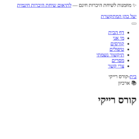
דלג
✨ מוזמנות לשיחת היכרות חינם —
לתיאום שיחת היכרות חינמית
לתוכן
יעל כהן המתקשרת
דף הבית
מי אני
קורסים
טיפולים
תיקשור נשמתי
מסרים
צרי קשר
בית
›
קורס רייקי
📚 ארכיון
קורס רייקי