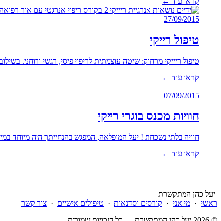
קראו עוד ←
27/09/2015
טיפול רייקי
טיפול ריייקי מרחוק: שיטה עוצמתית לריפוי פיסי, רגשי ורוחני. בשילוב
קראו עוד ←
07/09/2015
חוויות מכנס בוגרי רייקי
חוויה בלתי נשכחת ! יעל המופלאה, המפגש בהנחייתך היה מיוחד במינו
קראו עוד ←
יעל כהן המתקשרת
ראשי
·
מי אני
·
קורסים וסדנאות
·
טיפולים אישיים
·
צור קשר
© 2026 יעל כהן המתקשרת — כל הזכויות שמורות